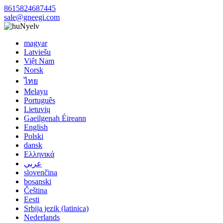
8615824687445
sale@gneegi.com
Nyelv
magyar
Latviešu
Việt Nam
Norsk
ไทย
Melayu
Português
Lietuvių
Gaeilgenah Éireann
English
Polski
dansk
Ελληνικά
عربي
slovenčina
bosanski
Čeština
Eesti
Srbija jezik (latinica)
Nederlands