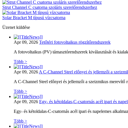
Strut Channel C csatorna szoláris szerelőrendszerhez
Solar Bracket M típusú vízcsatorna
Üzenet küldése
Apr 09, 2026
Tetőtéri fotovoltaikus rögzítőrendszerek
A fotovoltaikus (PV) támasztórendszerek kiválasztását és kialak
Több >
Apr 09, 2026
A C-Channel Steel előnyei és jellemzői a szeizm
A C-Channel Steel előnyei és jellemzői a szeizmikus merevítő 
Több >
Apr 09, 2026
Egy- és kétoldalas-C-csatornás acél ipari és na
Egy- és kétoldalas-C-csatornás acél ipari és napelemes alkalm
Több >