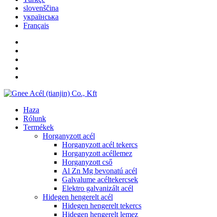
slovenščina
українська
Français
Haza
Rólunk
Termékek
Horganyzott acél
Horganyzott acél tekercs
Horganyzott acéllemez
Horganyzott cső
Al Zn Mg bevonatú acél
Galvalume acéltekercsek
Elektro galvanizált acél
Hidegen hengerelt acél
Hidegen hengerelt tekercs
Hidegen hengerelt lemez