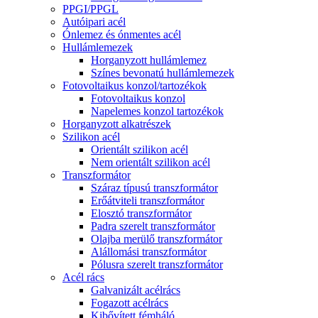
PPGI/PPGL
Autóipari acél
Ónlemez és ónmentes acél
Hullámlemezek
Horganyzott hullámlemez
Színes bevonatú hullámlemezek
Fotovoltaikus konzol/tartozékok
Fotovoltaikus konzol
Napelemes konzol tartozékok
Horganyzott alkatrészek
Szilikon acél
Orientált szilikon acél
Nem orientált szilikon acél
Transzformátor
Száraz típusú transzformátor
Erőátviteli transzformátor
Elosztó transzformátor
Padra szerelt transzformátor
Olajba merülő transzformátor
Alállomási transzformátor
Pólusra szerelt transzformátor
Acél rács
Galvanizált acélrács
Fogazott acélrács
Kibővített fémháló