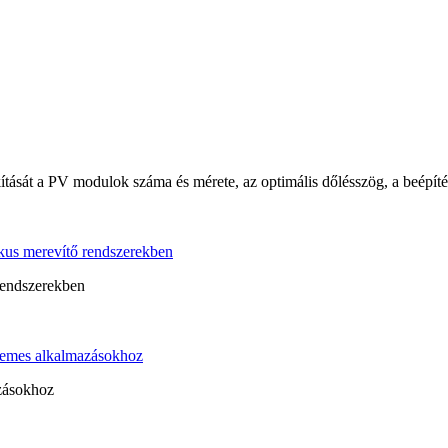
ítását a PV modulok száma és mérete, az optimális dőlésszög, a beépítés
ikus merevítő rendszerekben
rendszerekben
pelemes alkalmazásokhoz
azásokhoz