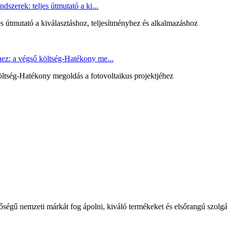
szerek: teljes útmutató a ki...
s útmutató a kiválasztáshoz, teljesítményhez és alkalmazáshoz
ez: a végső költség-Hatékony me...
ltség-Hatékony megoldás a fotovoltaikus projektjéhez
nemzeti márkát fog ápolni, kiváló termékeket és elsőrangú szolgálta