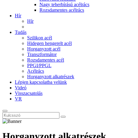
Nagy teherbírású acélrács
Rozsdamentes acélrács
Hír
Hír
Tudás
Szilikon acél
Hidegen hengerelt acél
Horganyzott acél
Transzformátor
Rozsdamentes acél
PPGI/PPGL
Acélrács
Horganyzott alkatrészek
Lépjen kapcsolatba velünk
Videó
Visszacsatolás
VR
Horganyzott alkatrészek