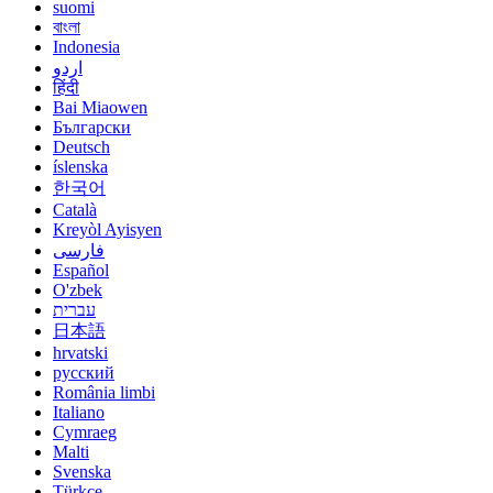
suomi
বাংলা
Indonesia
اردو
हिंदी
Bai Miaowen
Български
Deutsch
íslenska
한국어
Català
Kreyòl Ayisyen
فارسی
Español
O'zbek
עברית
日本語
hrvatski
русский
România limbi
Italiano
Cymraeg
Malti
Svenska
Türkçe